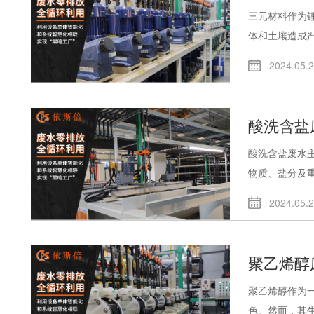
三元材料作为
体和土壤造成严.
2024.05.
酸洗含盐
酸洗含盐废水
物质、盐分及重.
2024.05.
聚乙烯醇
聚乙烯醇作为
色。然而，其生.