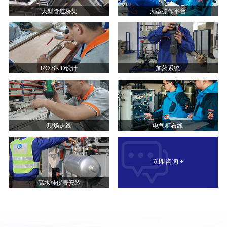
大型管道桥架
大型操作平台
RO SKID设计
加药系统
现场走线
电气柜布线
立即咨询 +
高水准仪表安装