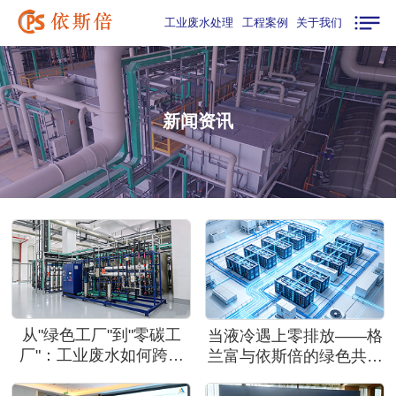
工业废水处理
工程案例
关于我们
新闻资讯
从"绿色工厂"到"零碳工
当液冷遇上零排放——格
厂"：工业废水如何跨越
兰富与依斯倍的绿色共生
近零鸿沟？
之路