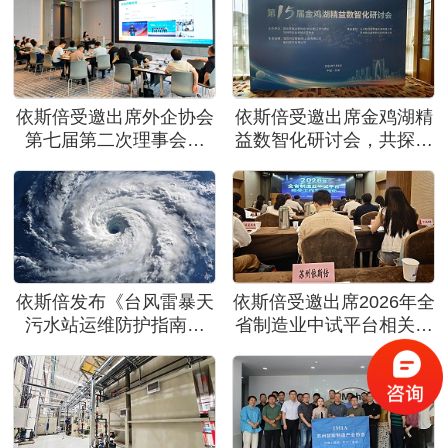
依斯倍受邀出席外企协会
依斯倍受邀出席金鸡湖精
第七届第二次理事会议
益数智化研讨会，共探制
暨伙伴之家迎新会
造业绿色高质量发展创新
路径
依斯倍发布《台风雷暴天
依斯倍受邀出席2026年全
污水站运维防护指南》
省制造业中试平台相关工
助力工业企业安全度汛
作宣贯活动