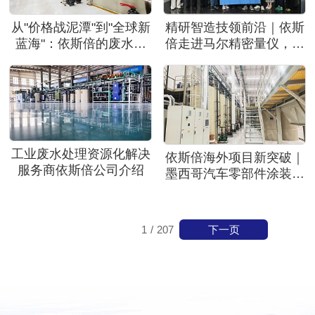
从"价格战泥潭"到"全球新
精研智造技领前沿｜依斯
蓝海"：依斯倍的废水处
倍走进马尔精密量仪，共
理出海破局之路
探高端制造绿色发展新路
径
工业废水处理资源化解决
依斯倍海外项目新突破｜
服务商依斯倍公司介绍
墨西哥汽车零部件涂装废
水处理系统全面达标投运
下一页
1
/
207