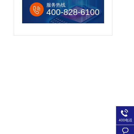
服务热线
400-828-6100
400电话