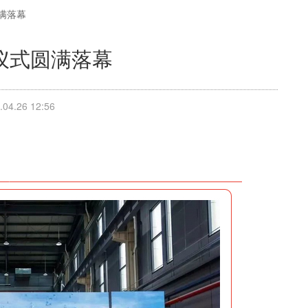
满落幕
仪式圆满落幕
4.26 12:56