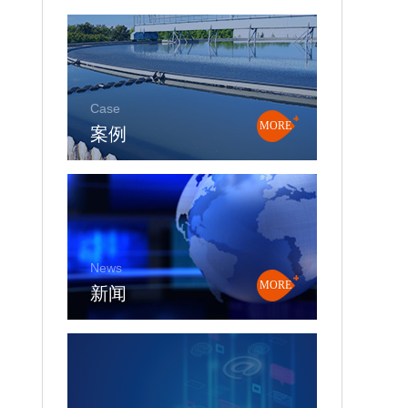
Case
案例
MORE
News
新闻
MORE