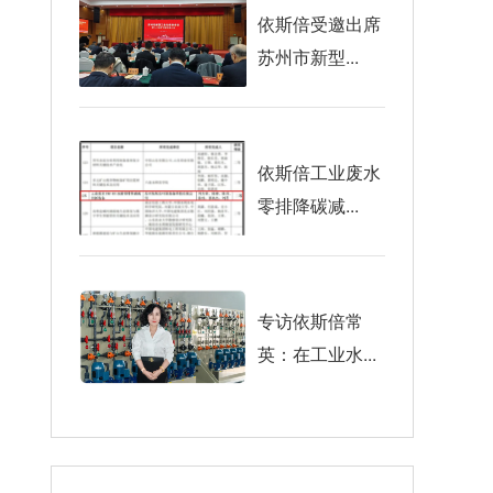
依斯倍受邀出席
苏州市新型...
依斯倍工业废水
零排降碳减...
专访依斯倍常
英：在工业水...