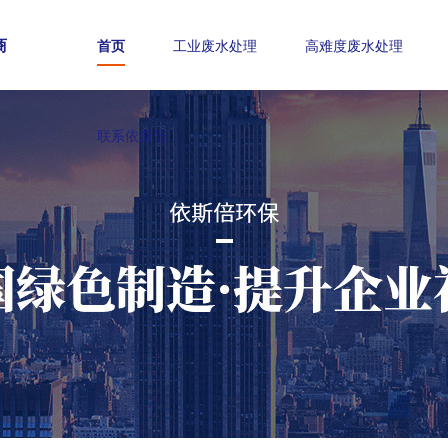
商
首页
工业废水处理
高难度废水处理
联系依斯倍