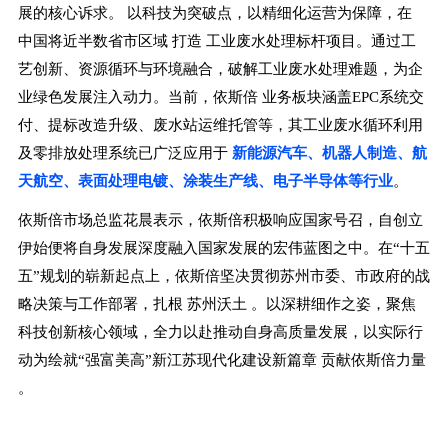
展的核心诉求。
以科技为突破点，以精细化运营为保障，在
中国将近半数省市区域
打造
工业废水处理标杆项目。通过工
艺创新、资源循环与环境融合，破解工业废水处理难题，为企
业绿色发展注入动力。当前，依斯倍
业务板块涵盖EPC系统交
付、提标改造升级、废水站运维托管等，其工业废水循环利用
及零排放处理系统已广泛应用于
新能源汽车、机器人制造、航
天航空、表面处理电镀、涂装生产线、电子半导体等行业
。
依斯倍市场总监花晨表示，依斯倍积极响应国家号召，自创立
伊始便将自身发展深度融入国家发展的宏伟蓝图之中。在“十五
五”规划的崭新起点上，依斯倍坚决贯彻苏州市委、市政府的战
略决策与工作部署，扎根
苏州沃土
。以深耕细作之姿，聚焦
科技创新核心领域，全力以赴推动自身高质量发展，以实际行
动为绘就“强富美高”新江苏现代化建设新篇章
贡献依斯倍力量
。