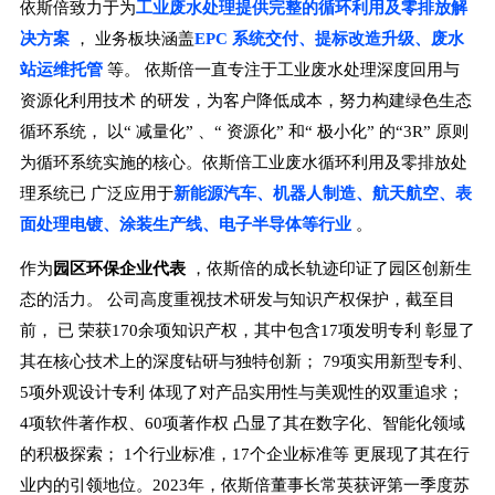
依斯倍致力于为
工业废水处理提供完整的循环利用及零排放解
决方案
，
业务板块涵盖
EPC
系统交付、提标改造升级、废水
站运维托管
等。
依斯倍一直专注于
工业废水处理深度回用与
资源化利用技术
的研发，为客户降低成本，努力构建绿色生态
循环系统，
以
“
减量化
”
、
“
资源化
”
和
“
极小化
”
的
“3R”
原则
为循环系统实施的核心
。依斯倍工业废水循环利用及零排放处
理系统已
广泛应用于
新能源汽车、机器人制造、航天航空、表
面处理电镀、涂装生产线、电子半导体等行业
。
作为
园区环保企业代表
，
依斯倍的成长轨迹印证了园区创新生
态的活力。
公司高度重视技术研发与知识产权保护，截至目
前，
已
荣获170余项知识产权，其中包含17项发明专利
彰显了
其在核心技术上的深度钻研与独特创新；
79项实用新型专利、
5项外观设计专利
体现了对产品实用性与美观性的双重追求；
4项软件著作权、60项著作权
凸显了其在数字化、智能化领域
的积极探索；
1个行业标准，17个企业标准等
更展现了其在行
业内的引领地位。2023年，依斯倍董事长常英获评第一季度苏