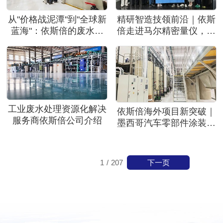
从"价格战泥潭"到"全球新
精研智造技领前沿｜依斯
蓝海"：依斯倍的废水处
倍走进马尔精密量仪，共
理出海破局之路
探高端制造绿色发展新路
径
工业废水处理资源化解决
依斯倍海外项目新突破｜
服务商依斯倍公司介绍
墨西哥汽车零部件涂装废
水处理系统全面达标投运
下一页
1
/
207