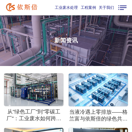
工业废水处理
工程案例
关于我们
新闻资讯
从"绿色工厂"到"零碳工
当液冷遇上零排放——格
厂"：工业废水如何跨越
兰富与依斯倍的绿色共生
近零鸿沟？
之路