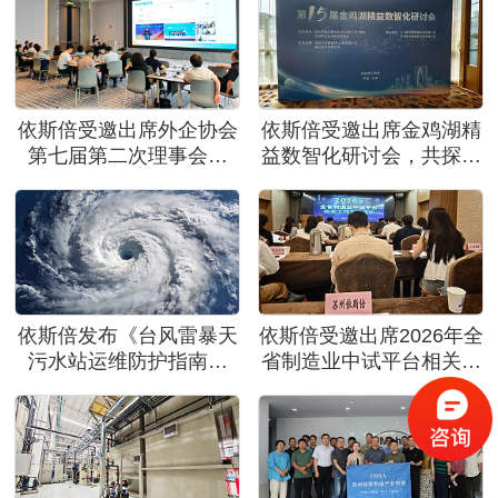
依斯倍受邀出席外企协会
依斯倍受邀出席金鸡湖精
第七届第二次理事会议
益数智化研讨会，共探制
暨伙伴之家迎新会
造业绿色高质量发展创新
路径
依斯倍发布《台风雷暴天
依斯倍受邀出席2026年全
污水站运维防护指南》
省制造业中试平台相关工
助力工业企业安全度汛
作宣贯活动