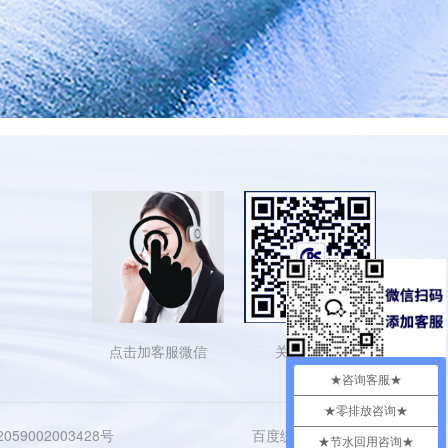
点击加客服微信
关注依斯倍
★咨询客服★
★零排放咨询★
59002003428号
百度统计
网站地图
★节水回用咨询★