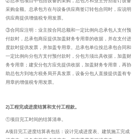
②总承包项目中包括设备的采购，总包方和业主分别签订设备
采购金额。总承包方在与设备供应商签订转包合同时，应说明
供应商提供增值税专用发票。
③合同应注明：业主按合同总额和一定比例向总承包人支付预
付款时，总承包商应提供加盖财务专用章的收据，并在支付进
度款时提供发票，并加盖专用章。总承包单位按总承包合同和
一定比例向分包方支付预付款时，分包方须出具收据，加盖财
务专用章；建安分包方应先提供收据，加盖财务专用章，再协
助总包方到地方税务局开具发票，设备分包人直接提供盖有专
用章的增值税专用发票。
2)
工程完成进度结算和支付工程款。
①项目完工时间的结算清单。
A项目完工进度结算表包括：设计完成进度表、建筑施工完成