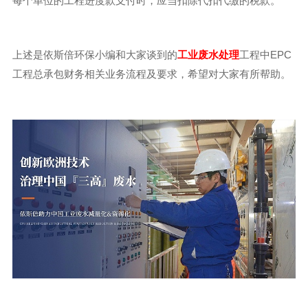
每个单位的工程进度款支付时，应当扣除代扣代缴的税款。
上述是依斯倍环保小编和大家谈到的
工业废水处理
工程中EPC
工程总承包财务相关业务流程及要求，希望对大家有所帮助。