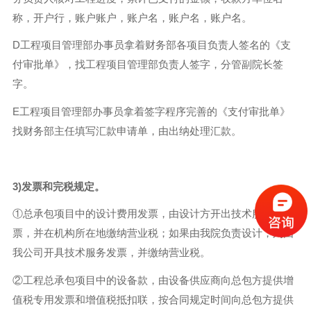
称，开户行，账户账户，账户名，账户名，账户名。
D工程项目管理部办事员拿着财务部各项目负责人签名的《支
付审批单》，找工程项目管理部负责人签字，分管副院长签
字。
E工程项目管理部办事员拿着签字程序完善的《支付审批单》
找财务部主任填写汇款申请单，由出纳处理汇款。
3)
发票和完税规定。
①总承包项目中的设计费用发票，由设计方开出技术服务发
票，并在机构所在地缴纳营业税；如果由我院负责设计，则由
我公司开具技术服务发票，并缴纳营业税。
②工程总承包项目中的设备款，由设备供应商向总包方提供增
值税专用发票和增值税抵扣联，按合同规定时间向总包方提供