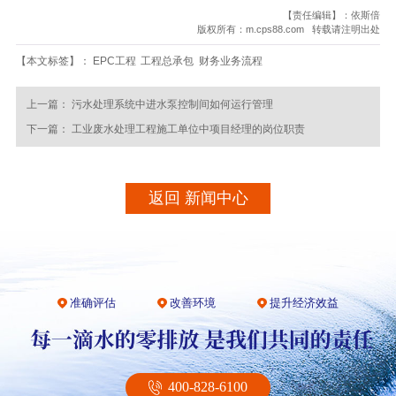
【责任编辑】：依斯倍
版权所有：m.cps88.com 转载请注明出处
【本文标签】：
EPC工程
工程总承包
财务业务流程
上一篇：
污水处理系统中进水泵控制间如何运行管理
下一篇：
工业废水处理工程施工单位中项目经理的岗位职责
返回 新闻中心
准确评估
改善环境
提升经济效益
400-828-6100