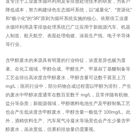
直专注于工业废水循环利用及零排放处理技术的研发，为客户
降低成本，努力构建绿色生态循环系统，以“减量化”、“资源化”
和“极小化”的“3R”原则为循环系统实施的核心。依斯倍工业废
水循环利用及零排放处理系统已广泛应用于新能源汽车、机器
人制造、航天航空、表面处理电镀、涂装生产线、电子半导体
等行业。
含甲醇废水的来源具有明显的行业特征，浓度差异也极为显
著。在化工领域，甲醇合成、甲醛生产、甲基叔丁基醚制备等
工艺会排出高浓度含甲醇废水，甲醇含量可达数千甚至上万
mg/L；医药行业中，部分药物合成过程需以甲醇为溶剂，产生
的废水中甲醇浓度通常在数百至数干 mg/L，且常伴随有机物、
盐分等杂质；新能源领域，甲醇燃料电池生产及甲醇制氢工艺
也会产生低浓度含甲醇废水，甲醇含量一般低于 100mg/L。此
外，酒精饮料生产、汽车尾气冷凝水等场景也会产生少量含甲
醇废水，虽浓度低，但累积排放量仍需重视。