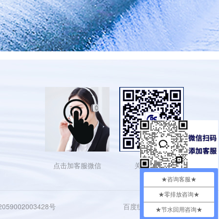
点击加客服微信
关注依斯倍
★咨询客服★
★零排放咨询★
59002003428号
百度统计
网站地图
★节水回用咨询★