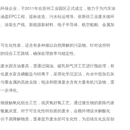
环保企业，于2011年在苏州工业园区正式成立，致力于为汽车涂
涵盖EPC工程、提标改造、污水站运维等。依斯倍工业废水循环
造、涂装生产线、新能源新材料、电子半导体、航空船舶、金属加
、可生化性差，还含有多种难以自然降解的污染物。针对这些特
理的综合工艺路线，确保处理效率与稳定性。
脂废水因含油量高，需通过隔油、破乳和气浮工艺进行预处理，有
磷化废水富含磷酸盐与锌离子，采用化学沉淀法，向水中投加石灰
磷与重金属的高效去除；电泳和喷漆废水含有大量有机污染物，需
进一步净化。
生物接触氧化组合工艺，或厌氧好氧工艺。通过微生物的新陈代谢
与氨氮浓度。对于可生化性特别差的废水，会额外增设水解酸化
小分子易降解物质，显著提升废水的可生化性，为后续生化反应创