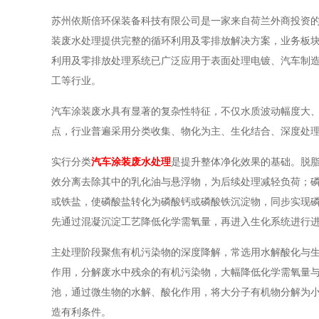
苏州依斯倍环保装备科技有限公司是一家来自荷兰外商投资的
装废水处理提供完整的循环利用及零排放解决方案，业务板块
利用及零排放处理系统已广泛应用于表面处理电镀、汽车制
工等行业。
汽车涂装废水具有显著的复杂性特征，不仅水质波动幅度大
点，行业普遍采用分类收集、物化为主、生化结合、深度处
实行分类
汽车涂装废水处理
是提升整体净化效果的基础。脱
效分离去除其中的乳化油与悬浮物，为后续处理减轻负荷；
或铁盐，使磷酸盐转化为磷酸钙或磷酸铁沉淀物，同步实现
先通过混凝沉淀工艺降低化学需氧量，再进入生化系统进行
主处理阶段聚焦有机污染物的深度降解，常选用水解酸化与
作用，分解废水中残余的有机污染物，大幅降低化学需氧量
池，通过微生物的水解、酸化作用，将大分子有机物分解为
造有利条件。