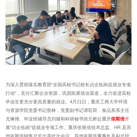
为深入贯彻落实教育部“全国高校书记校长访企拓岗促就业专项
行动”，充分汇聚企业资源，巩固拓展就业渠道，全力促进高校
毕业生更充分更高质量的就业。4月21日，重庆工商大学环境
与资源学院党委书记曾林，党委副书记谭彩荷，食品系系主任
尤琳烽、毕业班辅导员刘璐和科研秘书张元桥赴重庆
依斯倍
开
展“访企拓岗”促就业专项工作。重庆依斯倍技术总监、HR 及苏
州依斯倍销售总监出席此次会议，苏州依斯倍董事长及副总经